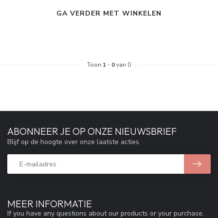
GA VERDER MET WINKELEN
Toon
1
-
0
van 0
ABONNEER JE OP ONZE NIEUWSBRIEF
Blijf op de hoogte over onze laatste acties
MEER INFORMATIE
If you have any questions about our products or your purchase,