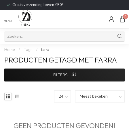
Gratis verzending boven €50!
0
MENU
Home
/
Tags
/
farra
PRODUCTEN GETAGD MET FARRA
FILTERS
GEEN PRODUCTEN GEVONDEN!