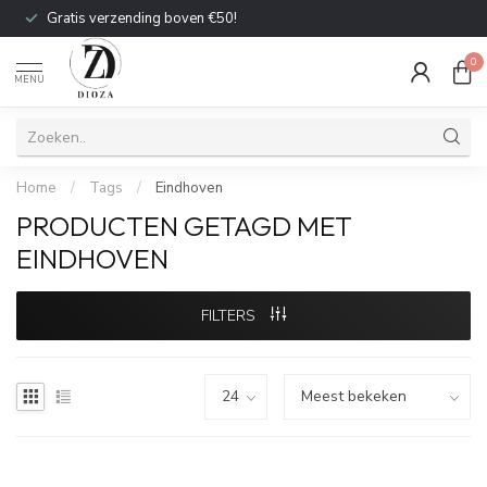
Gratis verzending boven €50!
0
MENU
Home
/
Tags
/
Eindhoven
PRODUCTEN GETAGD MET
EINDHOVEN
FILTERS