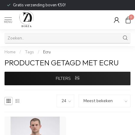
Gratis verzending boven €50!
0
MENU
Home
/
Tags
/
Ecru
PRODUCTEN GETAGD MET ECRU
FILTERS