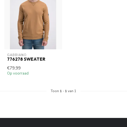
GABBIANO
776278 SWEATER
€79,99
Op voorraad
Toon
1
-
1
van 1