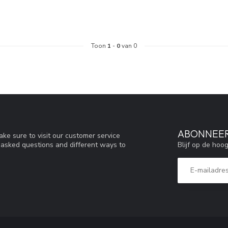
Toon
1
-
0
van 0
ABONNEER
ke sure to visit our customer service
Blijf op de hoo
y asked questions and different ways to