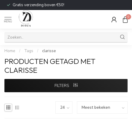
Gratis verzending boven €50!
0
MENU
Home
/
Tags
/
clarisse
PRODUCTEN GETAGD MET
CLARISSE
FILTERS