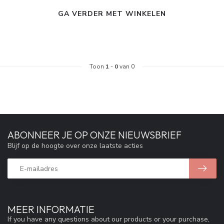
GA VERDER MET WINKELEN
Toon
1
-
0
van 0
ABONNEER JE OP ONZE NIEUWSBRIEF
Blijf op de hoogte over onze laatste acties
MEER INFORMATIE
If you have any questions about our products or your purchase,