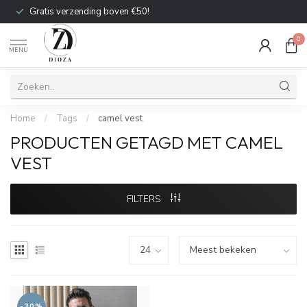
Gratis verzending boven €50!
0
MENU
Home
/
Tags
/
camel vest
PRODUCTEN GETAGD MET CAMEL
VEST
FILTERS
-30%