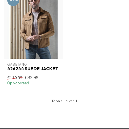
GABBIANO
426244 SUEDE JACKET
€83,99
€119,99
Op voorraad
Toon
1
-
1
van 1