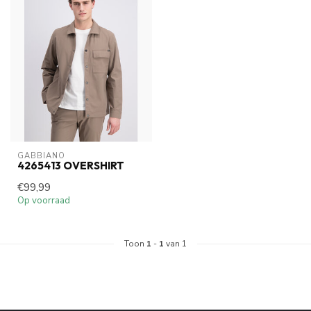
GABBIANO
4265413 OVERSHIRT
€99,99
Op voorraad
Toon
1
-
1
van 1