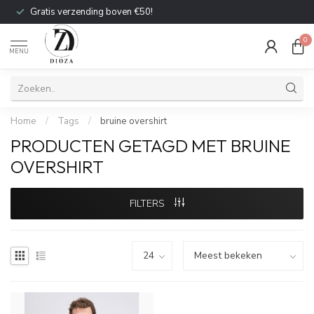
Gratis verzending boven €50!
0
MENU
Home
/
Tags
/
bruine overshirt
PRODUCTEN GETAGD MET BRUINE
OVERSHIRT
FILTERS