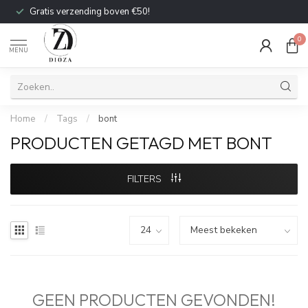
Gratis verzending boven €50!
0
MENU
Home
/
Tags
/
bont
PRODUCTEN GETAGD MET BONT
FILTERS
GEEN PRODUCTEN GEVONDEN!