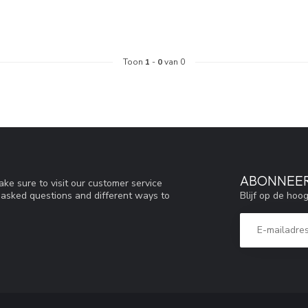
Toon
1
-
0
van 0
ABONNEER
ke sure to visit our customer service
Blijf op de hoo
y asked questions and different ways to