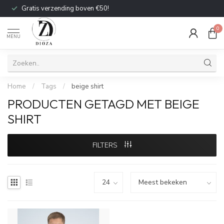
Gratis verzending boven €50!
0
MENU
Home
/
Tags
/
beige shirt
PRODUCTEN GETAGD MET BEIGE
SHIRT
FILTERS