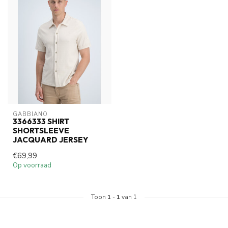
GABBIANO
3366333 SHIRT
SHORTSLEEVE
JACQUARD JERSEY
€69,99
Op voorraad
Toon
1
-
1
van 1