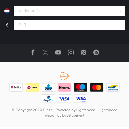
€
© Copyright 2026 Dioza
- Powered by
Lightspeed
-
Lightspeed
design
by
Dyvelopment