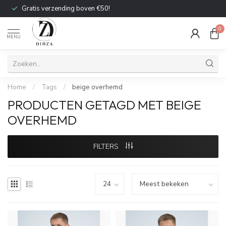
Gratis verzending boven €50!
0
MENU
Home
/
Tags
/
beige overhemd
PRODUCTEN GETAGD MET BEIGE
OVERHEMD
FILTERS