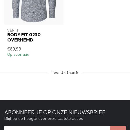
VENTI
BODY FIT 0230
OVERHEMD
€69,99
Op voorraad
Toon
1
-
5
van 5
ABONNEER JE OP ONZE NIEUWSBRIEF
Blijf op de hoogte over onze laatste acties