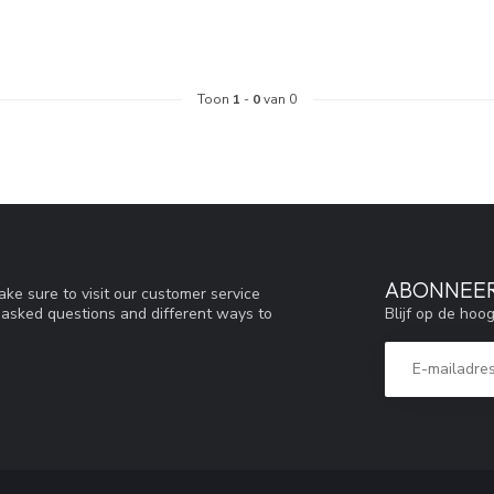
Toon
1
-
0
van 0
ABONNEER
ke sure to visit our customer service
Blijf op de hoo
y asked questions and different ways to