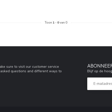
Toon
1
-
0
van 0
ABONNEER
ke sure to visit our customer service
Blijf op de hoo
y asked questions and different ways to