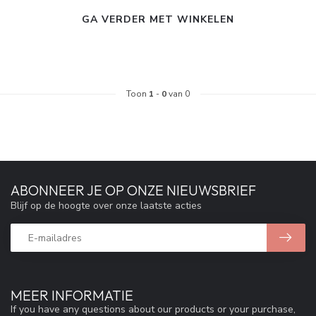
GA VERDER MET WINKELEN
Toon
1
-
0
van 0
ABONNEER JE OP ONZE NIEUWSBRIEF
Blijf op de hoogte over onze laatste acties
MEER INFORMATIE
If you have any questions about our products or your purchase,