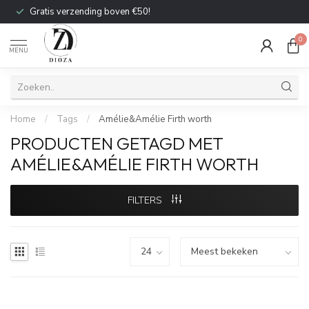
Gratis verzending boven €50!
0
MENU
Home
/
Tags
/
Amélie&Amélie Firth worth
PRODUCTEN GETAGD MET
AMÉLIE&AMÉLIE FIRTH WORTH
FILTERS