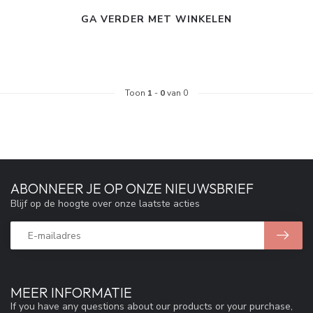
GA VERDER MET WINKELEN
Toon
1
-
0
van 0
ABONNEER JE OP ONZE NIEUWSBRIEF
Blijf op de hoogte over onze laatste acties
MEER INFORMATIE
If you have any questions about our products or your purchase,