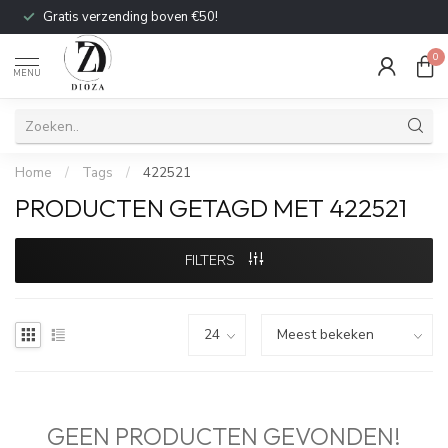
Gratis verzending boven €50!
0
MENU
Home
/
Tags
/
422521
PRODUCTEN GETAGD MET 422521
FILTERS
GEEN PRODUCTEN GEVONDEN!