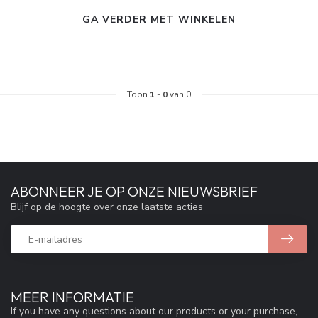
GA VERDER MET WINKELEN
Toon
1
-
0
van 0
ABONNEER JE OP ONZE NIEUWSBRIEF
Blijf op de hoogte over onze laatste acties
MEER INFORMATIE
If you have any questions about our products or your purchase,