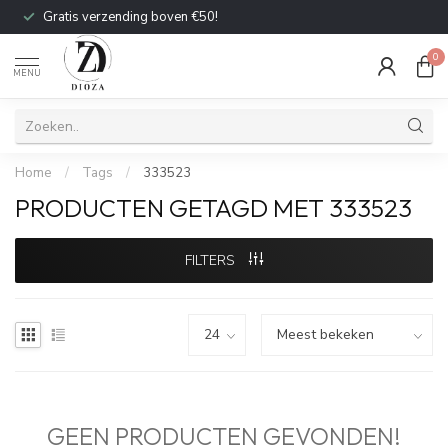
Gratis verzending boven €50!
0
MENU
Home
/
Tags
/
333523
PRODUCTEN GETAGD MET 333523
FILTERS
GEEN PRODUCTEN GEVONDEN!