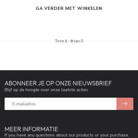
GA VERDER MET WINKELEN
Toon
1
-
0
van 0
ABONNEER JE OP ONZE NIEUWSBRIEF
Blijf op de hoogte over onze laatste acties
MEER INFORMATIE
If you have any questions about our products or your purchase,