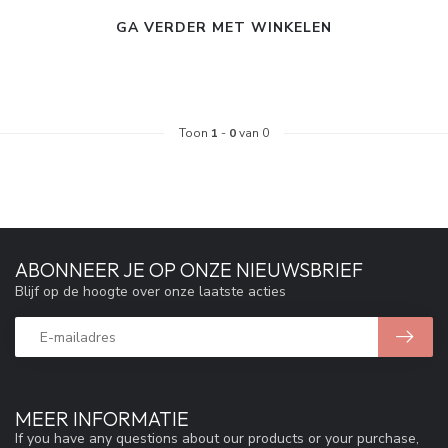
GA VERDER MET WINKELEN
Toon
1
-
0
van 0
ABONNEER JE OP ONZE NIEUWSBRIEF
Blijf op de hoogte over onze laatste acties
MEER INFORMATIE
If you have any questions about our products or your purchase,