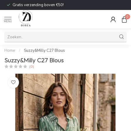
Gratis verzending boven €50!
0
MENU
Home
/
Suzzy&Milly C27 Blous
Suzzy&Milly C27 Blous
(0)