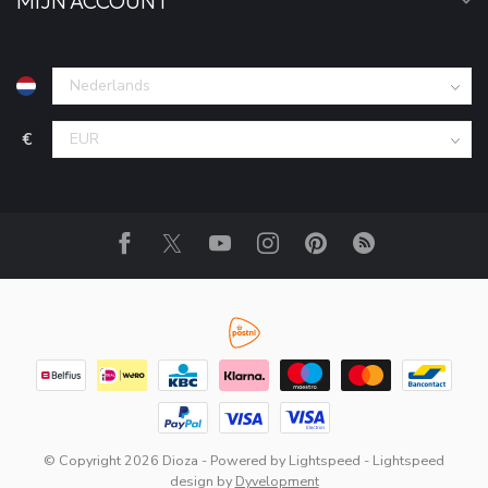
MIJN ACCOUNT
€
© Copyright 2026 Dioza
- Powered by
Lightspeed
-
Lightspeed
design
by
Dyvelopment