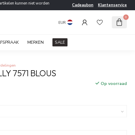
artikelen kunnen niet worden
Cadeaubon
Klantenservice
0
EUR
AFSPRAAK
MERKEN
SALE
rdelingen
LY 7571 BLOUS
Op voorraad
w