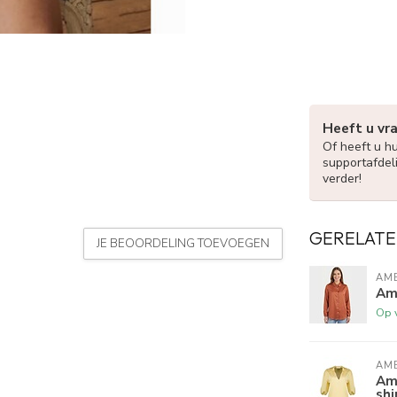
Heeft u vr
Of heeft u h
supportafdel
verder!
GERELATE
JE BEOORDELING TOEVOEGEN
AME
Am
Op 
AME
Am
shi