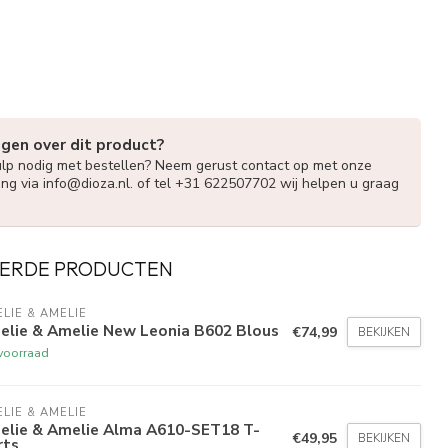
agen over dit product?
ulp nodig met bestellen? Neem gerust contact op met onze
ing via
info@dioza.nl
. of tel +31 622507702 wij helpen u graag
ERDE PRODUCTEN
LIE & AMELIE
elie & Amelie New Leonia B602 Blous
€74,99
BEKIJKEN
voorraad
LIE & AMELIE
elie & Amelie Alma A610-SET18 T-
€49,95
BEKIJKEN
rts