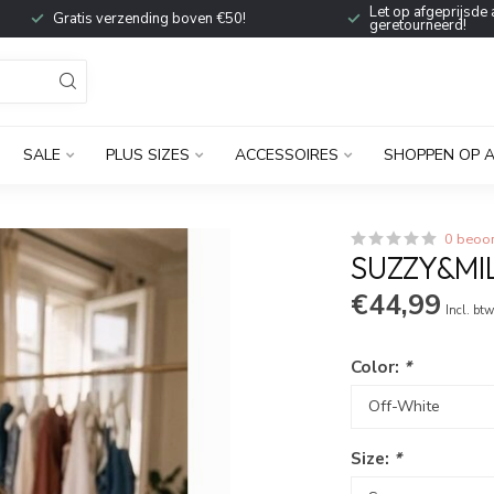
Let op afgeprijsde 
Gratis verzending boven €50!
geretourneerd!
SALE
PLUS SIZES
ACCESSOIRES
SHOPPEN OP 
0 beoo
SUZZY&MIL
€44,99
Incl. bt
Color:
*
Size:
*