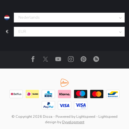
€
© Copyright 2026 Dioza
- Powered by
Lightspeed
-
Lightspeed
design
by
Dyvelopment