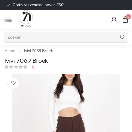
Gratis verzending boven €50!
0
MENU
Home
/
Ivivi 7069 Broek
Ivivi 7069 Broek
(0)