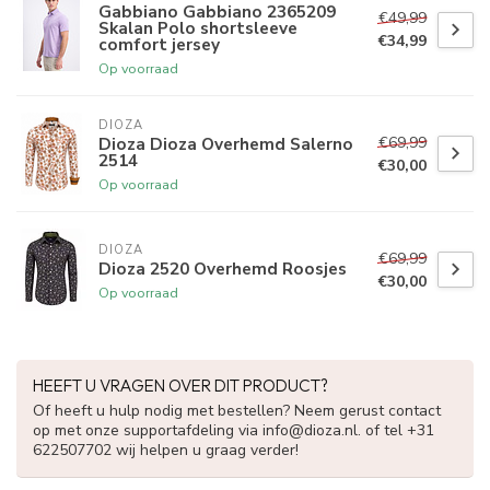
Gabbiano Gabbiano 2365209
€49,99
Skalan Polo shortsleeve
€34,99
comfort jersey
Op voorraad
DIOZA
€69,99
Dioza Dioza Overhemd Salerno
2514
€30,00
Op voorraad
DIOZA
€69,99
Dioza 2520 Overhemd Roosjes
€30,00
Op voorraad
HEEFT U VRAGEN OVER DIT PRODUCT?
Of heeft u hulp nodig met bestellen? Neem gerust contact
op met onze supportafdeling via
info@dioza.nl
. of tel +31
622507702 wij helpen u graag verder!