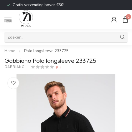
Gratis verzending boven €50!
0
MENU
Home
/
Polo longsleeve 233725
Gabbiano Polo longsleeve 233725
(0)
GABBIANO