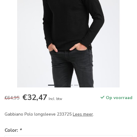
€32,47
€64,95
Op voorraad
Incl. btw
Gabbiano Polo longsleeve 233725
Lees meer
.
Color:
*