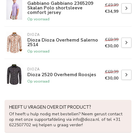
Gabbiano Gabbiano 2365209
€49,99
Skalan Polo shortsleeve
€34,99
comfort jersey
Op voorraad
DIOZA
€69,99
Dioza Dioza Overhemd Salerno
2514
€30,00
Op voorraad
DIOZA
€69,99
Dioza 2520 Overhemd Roosjes
€30,00
Op voorraad
HEEFT U VRAGEN OVER DIT PRODUCT?
Of heeft u hulp nodig met bestellen? Neem gerust contact
op met onze supportafdeling via
info@dioza.nl
. of tel +31
622507702 wij helpen u graag verder!