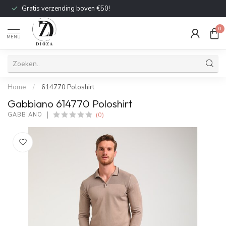
Gratis verzending boven €50!
0
MENU
Home
/
614770 Poloshirt
Gabbiano 614770 Poloshirt
(0)
GABBIANO