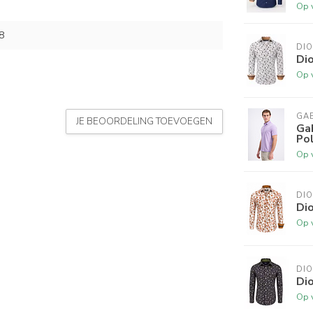
Op 
8
DI
Di
Op 
GA
JE BEOORDELING TOEVOEGEN
Ga
Pol
Op 
DI
Di
Op 
DI
Di
Op 