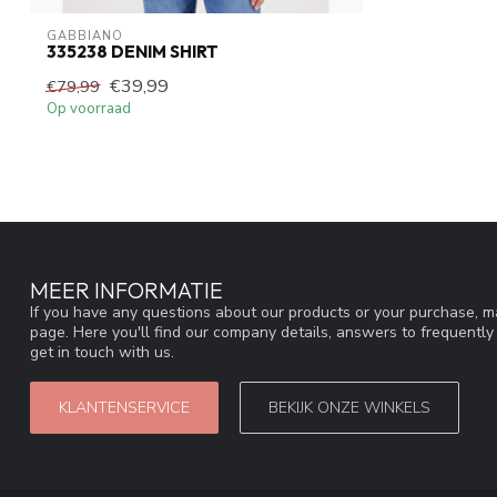
GABBIANO
335238 DENIM SHIRT
€39,99
€79,99
Op voorraad
MEER INFORMATIE
If you have any questions about our products or your purchase, ma
page. Here you'll find our company details, answers to frequentl
get in touch with us.
KLANTENSERVICE
BEKIJK ONZE WINKELS