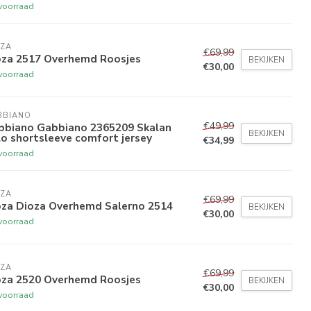
voorraad
OZA
€69,99
oza 2517 Overhemd Roosjes
BEKIJKEN
€30,00
voorraad
BBIANO
€49,99
bbiano Gabbiano 2365209 Skalan
BEKIJKEN
o shortsleeve comfort jersey
€34,99
voorraad
OZA
€69,99
oza Dioza Overhemd Salerno 2514
BEKIJKEN
€30,00
voorraad
OZA
€69,99
oza 2520 Overhemd Roosjes
BEKIJKEN
€30,00
voorraad