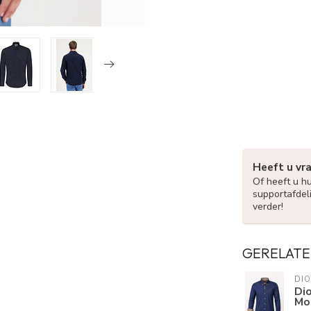
Heeft u vr
Of heeft u h
supportafdel
verder!
GERELATE
DI
Di
Mo