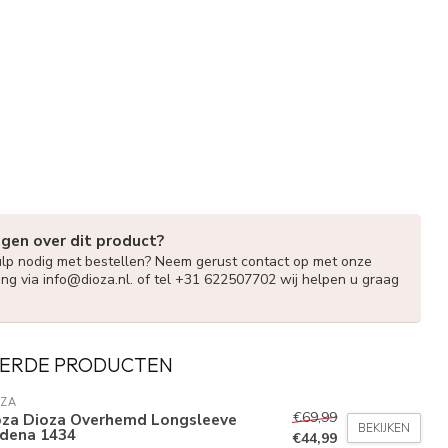
agen over dit product?
ulp nodig met bestellen? Neem gerust contact op met onze
ing via
info@dioza.nl
. of tel +31 622507702 wij helpen u graag
ERDE PRODUCTEN
OZA
€69,99
oza Dioza Overhemd Longsleeve
BEKIJKEN
dena 1434
€44,99