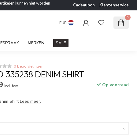
artikelen kunnen niet worden
Cadeaubon
Klantenservice
0
EUR
AFSPRAAK
MERKEN
SALE
0 beoordelingen
 335238 DENIM SHIRT
9
Op voorraad
Incl. btw
enim Shirt
Lees meer
.