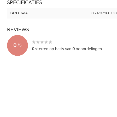
SPECIFICATIES
EAN Code
869707960738
REVIEWS
0
/
5
0
sterren op basis van
0
beoordelingen