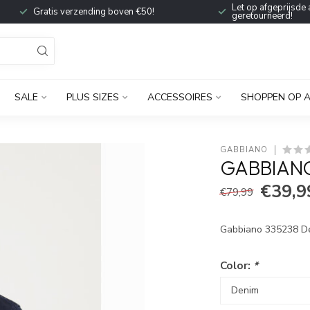
Let op afgeprijsde 
Gratis verzending boven €50!
geretourneerd!
SALE
PLUS SIZES
ACCESSOIRES
SHOPPEN OP 
GABBIANO
GABBIANO
€39,9
€79,99
Gabbiano 335238 D
Color:
*