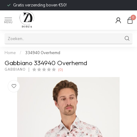
Gratis verzending boven €50!
0
MENU
Home
/
334940 Overhemd
Gabbiano 334940 Overhemd
(0)
GABBIANO