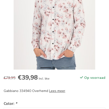
€39,98
€79,95
Op voorraad
Incl. btw
Gabbiano 334940 Overhemd
Lees meer
.
Color:
*