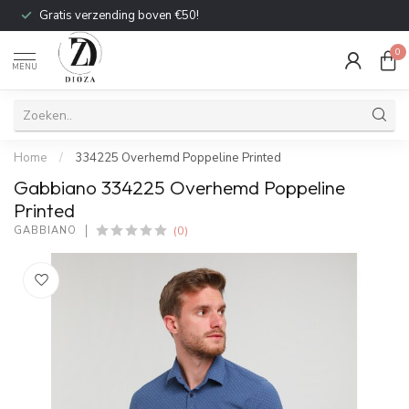
Gratis verzending boven €50!
0
MENU
Home
/
334225 Overhemd Poppeline Printed
Gabbiano 334225 Overhemd Poppeline
Printed
(0)
GABBIANO