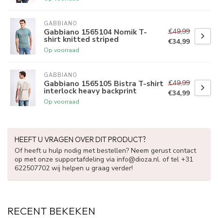
GABBIANO
€49,99
Gabbiano 1565104 Nomik T-
shirt knitted striped
€34,99
Op voorraad
GABBIANO
€49,99
Gabbiano 1565105 Bistra T-shirt
interlock heavy backprint
€34,99
Op voorraad
HEEFT U VRAGEN OVER DIT PRODUCT?
Of heeft u hulp nodig met bestellen? Neem gerust contact
op met onze supportafdeling via
info@dioza.nl
. of tel +31
622507702 wij helpen u graag verder!
RECENT BEKEKEN