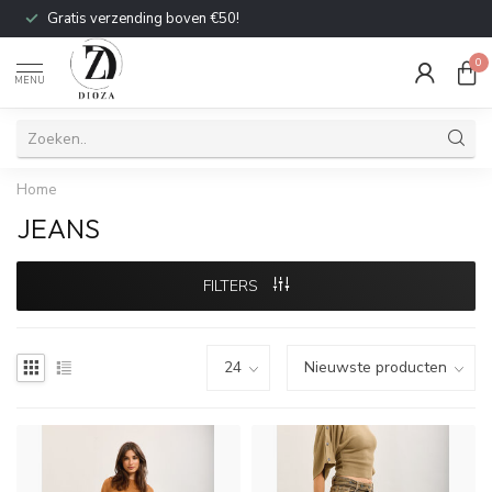
Gratis verzending boven €50!
0
MENU
Home
JEANS
FILTERS