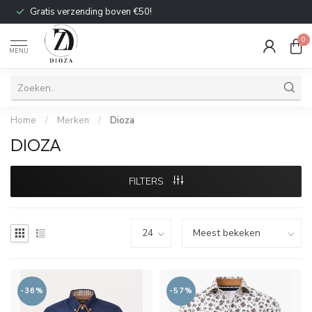
Gratis verzending boven €50!
0
MENU
Home
/
Merken
/
Dioza
DIOZA
FILTERS
-36%
-57%