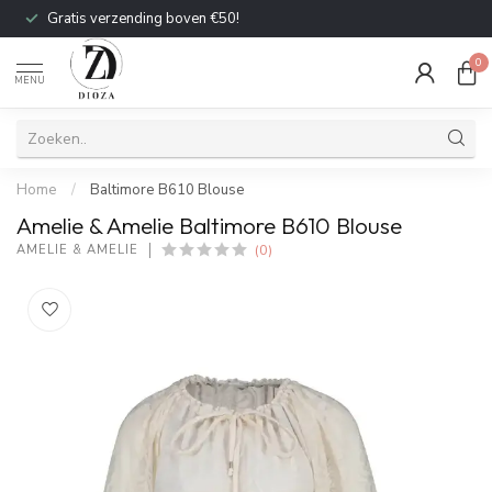
Gratis verzending boven €50!
0
MENU
Home
/
Baltimore B610 Blouse
Amelie & Amelie Baltimore B610 Blouse
(0)
AMELIE & AMELIE