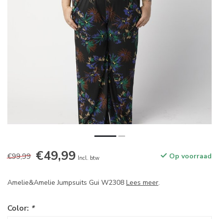
€49,99
€99,99
Op voorraad
Incl. btw
Amelie&Amelie Jumpsuits Gui W2308
Lees meer
.
Color:
*