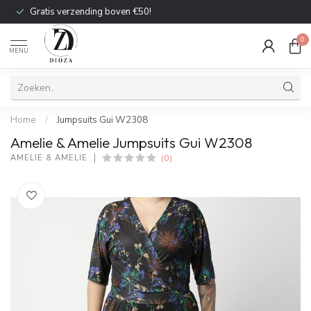
Gratis verzending boven €50!
0
MENU
Home
/
Jumpsuits Gui W2308
Amelie & Amelie Jumpsuits Gui W2308
(0)
AMELIE & AMELIE