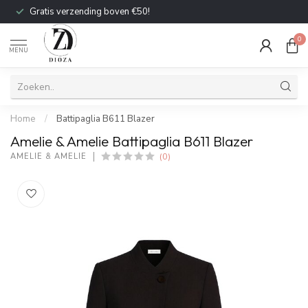
Gratis verzending boven €50!
0
MENU
Home
/
Battipaglia B611 Blazer
Amelie & Amelie Battipaglia B611 Blazer
(0)
AMELIE & AMELIE