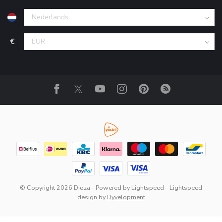
€
© Copyright 2026 Dioza
- Powered by
Lightspeed
-
Lightspeed
design
by
Dyvelopment