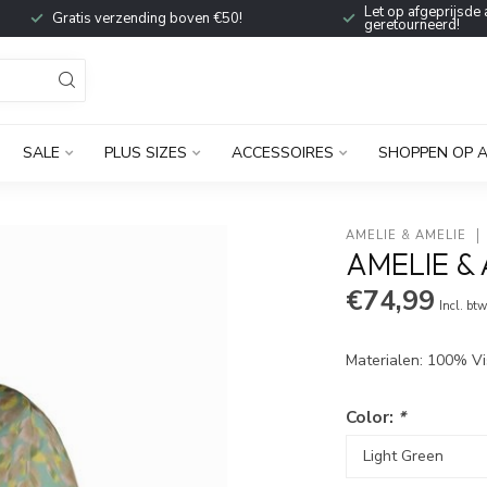
Let op afgeprijsde 
Gratis verzending boven €50!
geretourneerd!
SALE
PLUS SIZES
ACCESSOIRES
SHOPPEN OP 
AMELIE & AMELIE
AMELIE & 
€74,99
Incl. bt
Materialen: 100% V
Color:
*