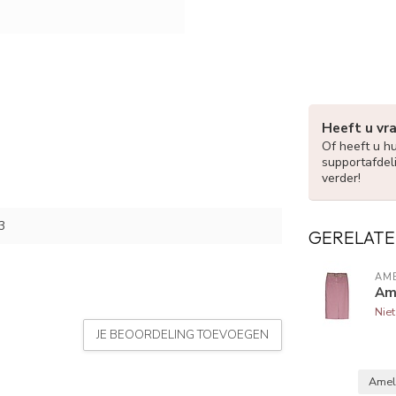
Heeft u vr
Of heeft u h
supportafdel
verder!
3
GERELATE
AME
Am
Nie
JE BEOORDELING TOEVOEGEN
Amel