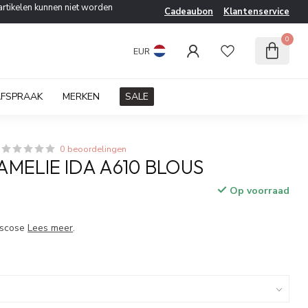
artikelen kunnen niet worden
Cadeaubon
Klantenservice
0
EUR
AFSPRAAK
MERKEN
SALE
0 beoordelingen
AMELIE IDA A610 BLOUS
Op voorraad
w
iscose
Lees meer
.