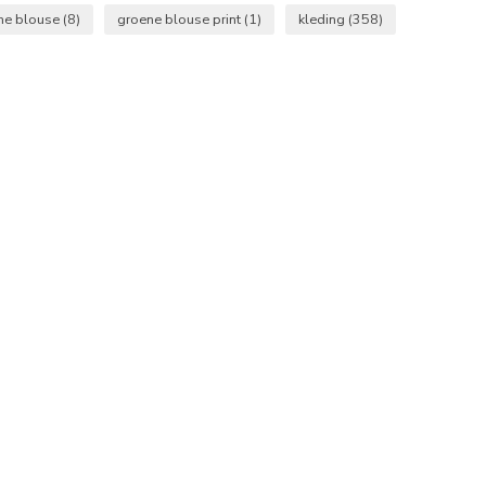
ne blouse
(8)
groene blouse print
(1)
kleding
(358)