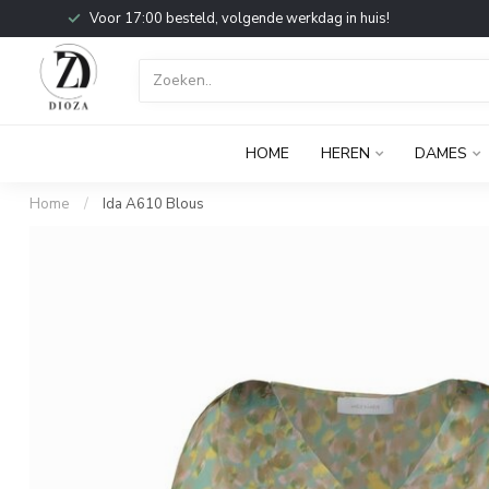
Voor 17:00 besteld, volgende werkdag in huis!
HOME
HEREN
DAMES
Home
/
Ida A610 Blous