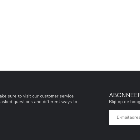
ABONNEER
ke sure to visit our customer service
Blijf op de hoo
y asked questions and different ways to