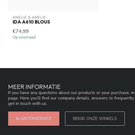
AMELIE & AMELIE
IDA A610 BLOUS
€74,99
Op voorraad
MEER INFORMATIE
If you have any questions about our products or your purchase, ma
page. Here you'll find our company details, answers to frequentl
get in touch with us.
KLANTENSERVICE
BEKIJK ONZE WINKELS