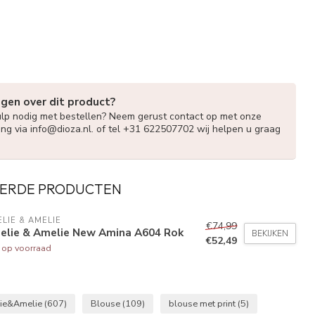
agen over dit product?
ulp nodig met bestellen? Neem gerust contact op met onze
ing via
info@dioza.nl
. of tel +31 622507702 wij helpen u graag
ERDE PRODUCTEN
LIE & AMELIE
€74,99
elie & Amelie New Amina A604 Rok
BEKIJKEN
€52,49
t op voorraad
ie&Amelie
(607)
Blouse
(109)
blouse met print
(5)