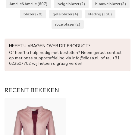
Amelie&Amelie
(607)
beige blazer
(2)
blauwe blazer
(3)
blazer
(29)
gele blazer
(4)
kleding
(358)
roze blazer
(2)
HEEFT U VRAGEN OVER DIT PRODUCT?
Of heeft u hulp nodig met bestellen? Neem gerust contact
op met onze supportafdeling via
info@dioza.nl
. of tel +31
622507702 wij helpen u graag verder!
RECENT BEKEKEN