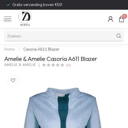
Gratis verzending boven €50!
0
MENU
Home
/
Casoria A611 Blazer
Amelie & Amelie Casoria A611 Blazer
(0)
AMELIE & AMELIE