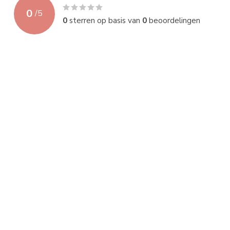
0
/
5
0
sterren op basis van
0
beoordelingen