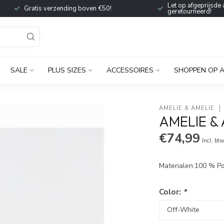
Let op afgeprijsde 
Gratis verzending boven €50!
geretourneerd!
SALE
PLUS SIZES
ACCESSOIRES
SHOPPEN OP 
AMELIE & AMELIE
AMELIE & 
€74,99
Incl. bt
Materialen:100 % Po
Color:
*