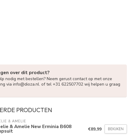
agen over dit product?
ulp nodig met bestellen? Neem gerust contact op met onze
ing via
info@dioza.nl
. of tel +31 622507702 wij helpen u graag
ERDE PRODUCTEN
LIE & AMELIE
elie & Amelie New Erminia B608
€89,99
BEKIJKEN
mpsuit