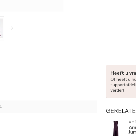
Heeft u vr
Of heeft u h
supportafdel
verder!
4
GERELATE
AME
Am
Ju