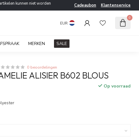
artikelen kunnen niet worden
Cadeaubon
Klantenservice
0
EUR
AFSPRAAK
MERKEN
SALE
0 beoordelingen
AMELIE ALISIER B602 BLOUS
Op voorraad
w
lyester