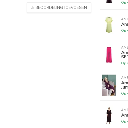
Op 
JE BEOORDELING TOEVOEGEN
AME
Ame
Op 
AME
Am
SE
Op 
AME
Am
Ju
Op 
AME
Ame
Op 