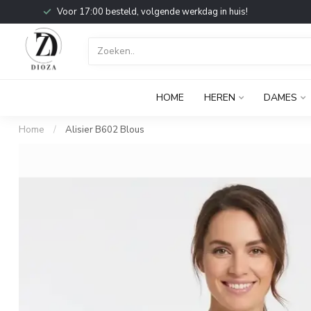
Voor 17:00 besteld, volgende werkdag in huis!
HOME
HEREN
DAMES
Home
/
Alisier B602 Blous