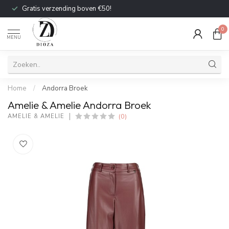
Gratis verzending boven €50!
0
MENU
Home
/
Andorra Broek
Amelie & Amelie Andorra Broek
(0)
AMELIE & AMELIE